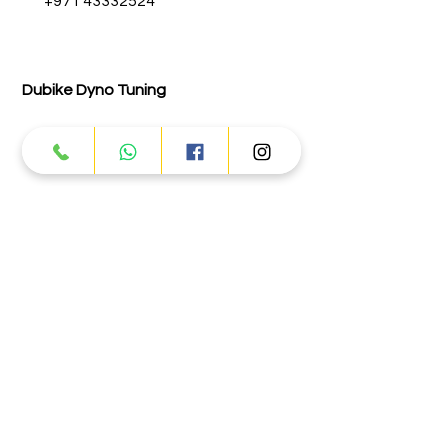
+971 43332524
Dubike Dyno Tuning
+971 43332131
Abu Dhabi
Street # 17 - Musaffah - M-3 - Abu
Dhabi
Info@dubike.com
+971 25559065
+971 50 982 7009