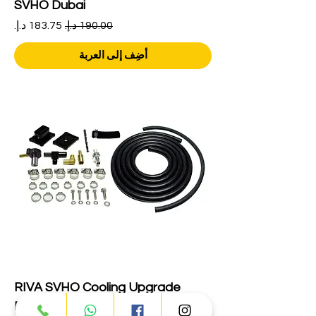
SVHO Dubai
سعر عادي
سعر البيع
أضِف إلى العربة
RIVA SVHO Cooling Upgrade
RY10080-ECUK-PC Dubai