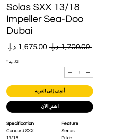
Solas SXX 13/18
Impeller Sea-Doo
Dubai
سعر
سع
 ‏1,700.00 د.إ.‏ 
عادي
الب
الكمية
*
أضِف إلى العربة
اشترِ الآن
Specification
Feature
Concord SXX
Series
13/18
Pitch