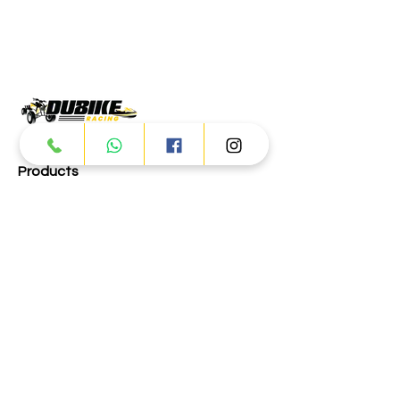
Products
ATV
UTV
JETSKI
AUTOMOTIVE
Dubai
Al Manama St - Ras Al Khor
Industrial Area 2 - Dubai