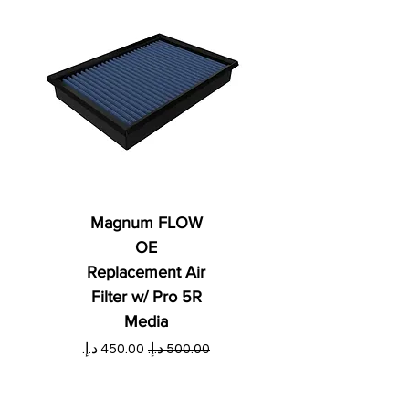
Magnum FLOW
OE
Replacement Air
Filter w/ Pro 5R
Media
س
سعر عادي
سعر البيع