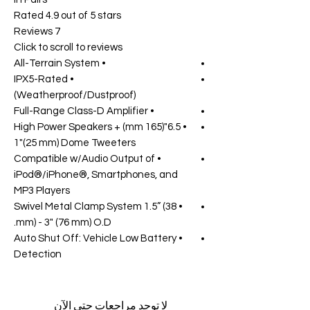
Rated 4.9 out of 5 stars
7 Reviews
Click to scroll to reviews
• All-Terrain System
• IPX5-Rated
(Weatherproof/Dustproof)
• Full-Range Class-D Amplifier
• 6.5"(165 mm) High Power Speakers +
1"(25 mm) Dome Tweeters
• Compatible w/Audio Output of
iPod®/iPhone®, Smartphones, and
MP3 Players
• Swivel Metal Clamp System 1.5” (38
mm) - 3" (76 mm) O.D.
• Auto Shut Off: Vehicle Low Battery
Detection
لا توجد مراجعات حتى الآن