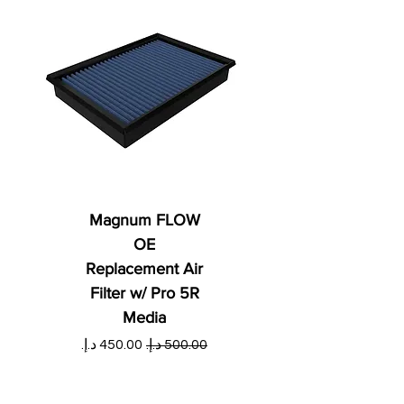
Magnum FLOW
OE
Replacement Air
Filter w/ Pro 5R
Media
س
سعر عادي
سعر البيع