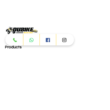
Products
ATV
UTV
JETSKI
AUTOMOTIVE
Dubai
Al Manama St - Ras Al Khor
Industrial Area 2 - Dubai