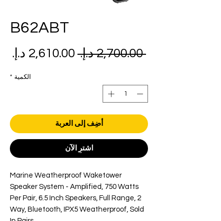
B62ABT
سعر
سع
 ‏2,700.00 د.إ.‏ 
عادي
الب
الكمية
*
أضِف إلى العربة
اشترِ الآن
Marine Weatherproof Waketower
Speaker System - Amplified, 750 Watts
Per Pair, 6.5 Inch Speakers, Full Range, 2
Way, Bluetooth, IPX5 Weatherproof, Sold
In Pairs