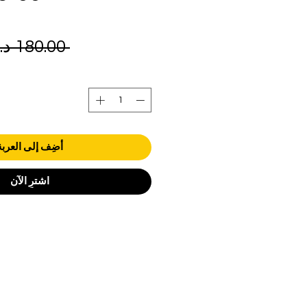
 ‏180.00 د.إ.‏ 
أضِف إلى العربة
اشترِ الآن