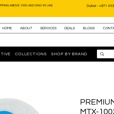
IPPING ABOVE 1000 AED ONLY IN UAE
Dubai - +971 43
HOME
ABOUT
SERVICES
DEALS
BLOGS
CONT
TIVE
COLLECTIONS
SHOP BY BRAND
PREMIUM 
MTX-100