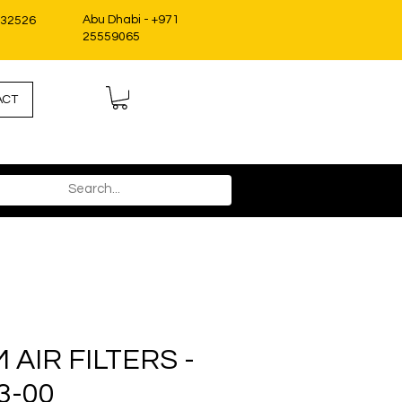
Abu Dhabi - +971
332526
25559065
ACT
AIR FILTERS -
3-00