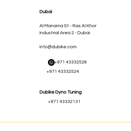
سعر عادي
سعر البيع
Dubai
Al Manama St - Ras Al Khor
Industrial Area 2 - Dubai
Info@dubike.com
​ +971 43332526
+971 43332524
Dubike Dyno Tuning
+971 43332131