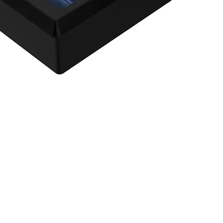
agnum FLOW OE Replacement Air Filter w/ Pro 5R Med