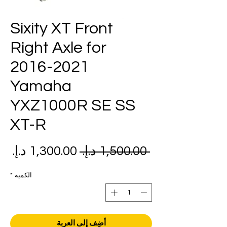
Sixity XT Front
Right Axle for
2016-2021
Yamaha
YXZ1000R SE SS
XT-R
سعر
سع
 ‏1,500.00 د.إ.‏ 
عادي
الب
الكمية
*
أضِف إلى العربة