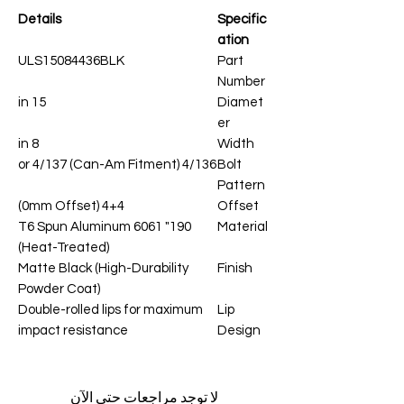
Details
Specific
ation
ULS15084436BLK
Part
Number
15 in
Diamet
er
8 in
Width
4/136 or 4/137 (Can-Am Fitment)
Bolt
Pattern
4+4 (0mm Offset)
Offset
190" 6061 T6 Spun Aluminum
Material
(Heat-Treated)
Matte Black (High-Durability
Finish
Powder Coat)
Double-rolled lips for maximum
Lip
impact resistance
Design
لا توجد مراجعات حتى الآن