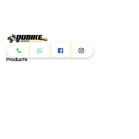
Products
ATV
UTV
JETSKI
AUTOMOTIVE
Dubai
Al Manama St - Ras Al Khor
Industrial Area 2 - Dubai