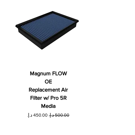
Magnum FLOW
OE
Replacement Air
Filter w/ Pro 5R
Media
س
سعر عادي
سعر البيع