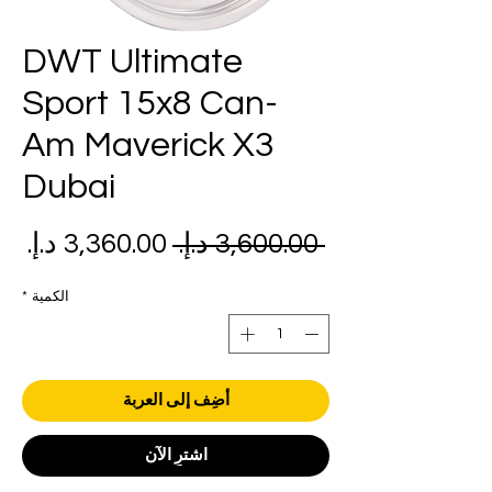
DWT Ultimate
Sport 15x8 Can-
Am Maverick X3
Dubai
سعر
سع
 ‏3,600.00 د.إ.‏ 
عادي
الب
الكمية
*
أضِف إلى العربة
اشترِ الآن